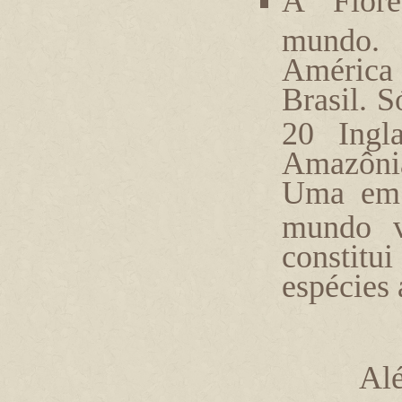
A Flor
mundo
América 
Brasil. S
20 Ingla
Amazônia
Uma em 
mundo v
constitui
espécies
Alé