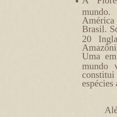
A Flor
mundo
América 
Brasil. S
20 Ingla
Amazônia
Uma em 
mundo v
constitui
espécies
Alé