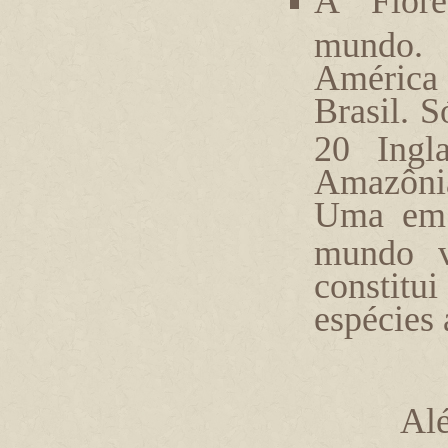
A Flor
mundo
América 
Brasil. S
20 Ingla
Amazônia
Uma em 
mundo v
constitui
espécies
Alé