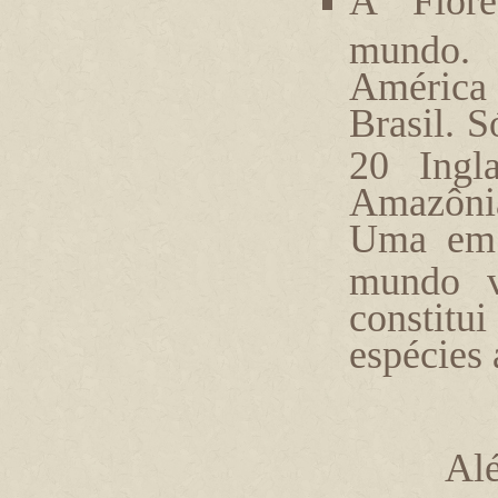
A Flor
mundo
América 
Brasil. S
20 Ingla
Amazônia
Uma em 
mundo v
constitui
espécies
Alé